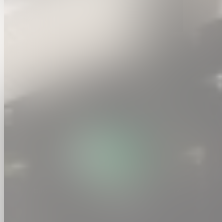
ftifestival.be is een officiële website van de Vlaamse
overheid
uitgegeven door
VLAIO