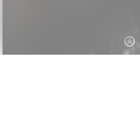
PRIVACYBELEID
TOEGANKELIJKHEID
COOKIES