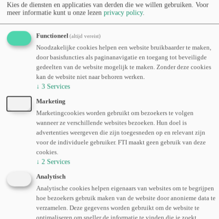
beschermkledij, een exclusieve blik achter de schermen. Stap binnen
Kies de diensten en applicaties van derden die we willen gebruiken.
Voor
in een wereld waar op microschaal wordt gewerkt en ervaar van
meer informatie kunt u onze lezen
privacy policy
.
dichtbij hoe innovatie hier letterlijk vorm krijgt.
Functioneel
(altijd vereist)
Daarna prikkelen we de zintuigen in onze
biotech pilootinstallaties
:
Noodzakelijke cookies helpen een website bruikbaarder te maken,
een
brouwerij, bakkerij en chocolatier
waar onderzoek en
door basisfuncties als paginanavigatie en toegang tot beveiligde
creativiteit samenkomen. Hier zie je hoe nieuwe processen en
gedeelten van de website mogelijk te maken. Zonder deze cookies
smaken ontstaan op het kruispunt van wetenschap en voeding.
kan de website niet naar behoren werken.
↓
3
Services
In het labo
Organische Chemie
maak je kennis met medicinale
Marketing
chemie, met een sterke focus op
peptiden
als veelbelovende
Marketingcookies worden gebruikt om bezoekers te volgen
therapeutische productklasse.
wanneer ze verschillende websites bezoeken. Hun doel is
Deze rondleiding biedt een inspirerende blik op onderzoek van
advertenties weergeven die zijn toegesneden op en relevant zijn
fundamenteel niveau tot tastbare toepassingen, met impact op
gezondheid en voeding.
voor de individuele gebruiker. FTI maakt geen gebruik van deze
cookies.
Praktische info
↓
2
Services
Analytisch
Deze fast track is één van de drie opties tijdens de Business track:
Analytische cookies helpen eigenaars van websites om te begrijpen
Health & human. Bekijk het volledige programma hier.
hoe bezoekers gebruik maken van de website door anonieme data te
Inschrijvingen voor een fast track openen later deze zomer (en is
verzamelen. Deze gegevens worden gebruikt om de website te
enkel mogelijk voor mensen met een Business track-ticket.)
optimaliseren om sneller de informatie te vinden die je zoekt.