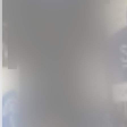
Ons festival volgt niet, maar neemt het voortouw. We positioneren
Vlaanderen als topregio waar ondernemers innoveren en creëren.
Van gedurfde ideeën tot concrete oplossingen.
Programma
Nieuws
Het festival