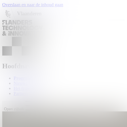
Overslaan en naar de inhoud gaan
Vlaanderen
Hoofdnavigatie
Programma
Nieuws
Het festival
Partners
Open zijbalk