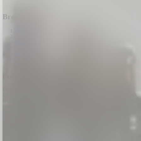
Broodkruimel
Home
/
Programma
/
Brussel
/
Fast track: Van bier tot biotech
Fast track: Van bier tot biotech
BioTech
Brussel
Innovatie om van te proeven én te ontdekken: tijdens deze fast track
krijg je een exclusieve blik achter de schermen van een cleanroom,
een pilootbakkerij/chocolatier/brouwerij en een state-of-the-art
chemielabo.
Wanneer
19 oktober 2026, 14:00
-
17:00