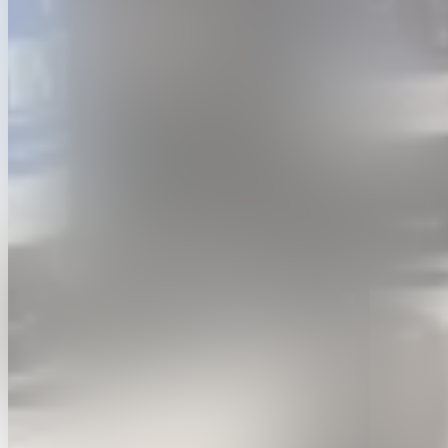
Partners
Voor scholen
Voor kinderen
Voor bedrijven
FAQ
Over het festival
© 2026
FTI Festivals. Alle rechten voorbehouden.