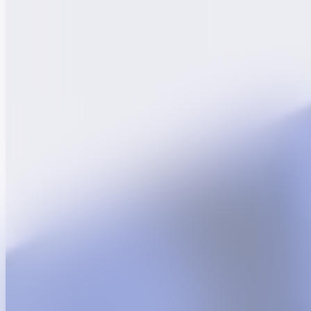
Van gedurfde ideeën tot concrete oplossingen.
Programma
Nieuws
Het festival
Partners
Voor scholen
Voor kinderen
Voor bedrijven
FAQ
Over het festival
© 2026
FTI Festivals. Alle rechten voorbehouden.