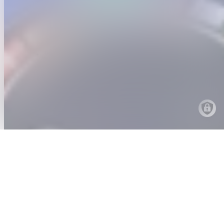
ftifestival.be is een officiële website van de Vlaamse
overheid
uitgegeven door
VLAIO
PRIVACYBELEID
TOEGANKELIJKHEID
COOKIES