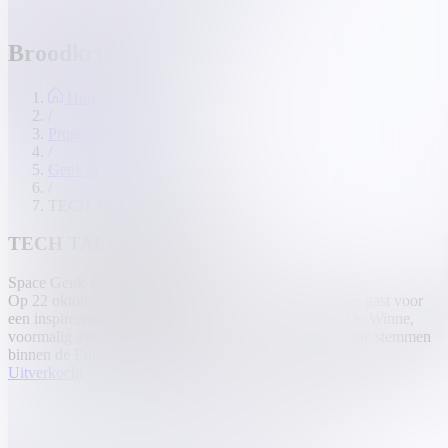
Broodkruimel
Home
/
Programma
/
Genk & Hasselt
/
TECH TALK met Frank De Winne
TECH TALK met Frank De Winne
Space
Genk & Hasselt
Op 22 oktober om 18u verwelkomen we een bijzondere gast voor
een inspirerende Tech Talk bij Corda Campus: Frank De Winne,
voormalig astronaut en een van de meest toonaangevende stemmen
binnen de Europese ruimtevaart.
Uitverkocht
Wanneer