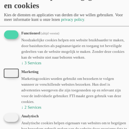
Op 22 oktober om 18u verwelkomen we een bijzondere gast bij
en cookies
Corda Campus voor een inspirerende Tech Talk:
Frank De Winne
,
voormalig astronaut en een van de meest toonaangevende
Kies de diensten en applicaties van derden die we willen gebruiken.
Voor
stemmen binnen de Europese ruimtevaart.
meer informatie kunt u onze lezen
privacy policy
.
Tijdens deze lezing neemt hij je mee achter de schermen van missies
in de ruimte en gaat hij dieper in op de rol van Europa binnen de
Functioneel
(altijd vereist)
internationale ruimtevaart. Welke Europese technologie reist
Noodzakelijke cookies helpen een website bruikbaarder te maken,
vandaag mee de ruimte in? Hoe dragen innovaties van bij ons bij
door basisfuncties als paginanavigatie en toegang tot beveiligde
aan baanbrekend onderzoek buiten onze planeet? En wat mogen we
gedeelten van de website mogelijk te maken. Zonder deze cookies
in de toekomst verwachten?
kan de website niet naar behoren werken.
Een unieke kans om uit eerste hand te horen hoe wetenschap,
↓
3
Services
technologie en internationale samenwerking samenkomen in de
Marketing
ruimte. Verwacht een boeiende en toegankelijke talk vol inzichten,
verhalen en toekomstvisie.
Marketingcookies worden gebruikt om bezoekers te volgen
wanneer ze verschillende websites bezoeken. Hun doel is
Mis deze inspirerende avond niet! Deelname is gratis, maar
advertenties weergeven die zijn toegesneden op en relevant zijn
inschrijven verplicht.
voor de individuele gebruiker. FTI maakt geen gebruik van deze
cookies.
Download je ticket
↓
2
Services
Afbeelding
Analytisch
Analytische cookies helpen eigenaars van websites om te begrijpen
hoe bezoekers gebruik maken van de website door anonieme data te