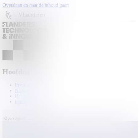
Overslaan en naar de inhoud gaan
Vlaanderen
Hoofdnavigatie
Programma
Nieuws
Het festival
Partners
Open zijbalk