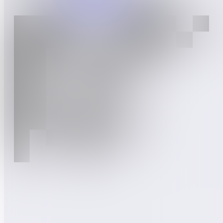
Ons festival volgt niet, maar neemt het voortouw. We positioneren
Vlaanderen als topregio waar ondernemers innoveren en creëren.