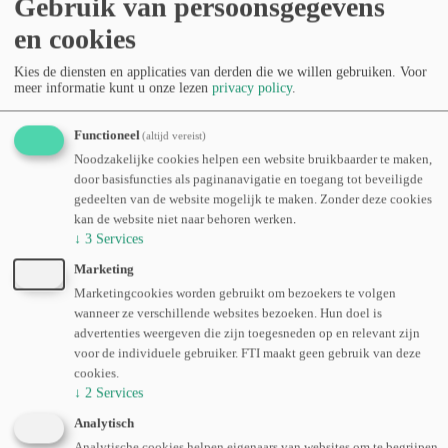
Gebruik van persoonsgegevens
muziekindustrie uit.
en cookies
Pioniers uit de sector, met ongetwijfeld een karrenvracht aan straffe
verhalen en never heard before anekdotes
Kies de diensten en applicaties van derden die we willen gebruiken.
Voor
van behind the scenes. Dit wil je niet missen!
meer informatie kunt u onze lezen
privacy policy
.
De gasten worden binnenkort bekendgemaakt.
Functioneel
(altijd vereist)
Noodzakelijke cookies helpen een website bruikbaarder te maken,
Afbeelding
door basisfuncties als paginanavigatie en toegang tot beveiligde
gedeelten van de website mogelijk te maken. Zonder deze cookies
kan de website niet naar behoren werken.
↓
3
Services
Marketing
Marketingcookies worden gebruikt om bezoekers te volgen
wanneer ze verschillende websites bezoeken. Hun doel is
advertenties weergeven die zijn toegesneden op en relevant zijn
voor de individuele gebruiker. FTI maakt geen gebruik van deze
cookies.
↓
2
Services
Nieuws over dit evenement
Analytisch
Analytische cookies helpen eigenaars van websites om te begrijpen