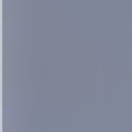
Broodkruimel
Home
/
- Sports NEXT - Ontdek de toekomst van sport
- Sports NEXT - Ontdek de toekomst van sport
Wetenschap
Gezondheid
AI
Mechelen
Doet technologie álle sportrecords sneuvelen? Kun je zweten in
virtual reality? En met welke kleding beweeg je nog sneller?
Duik met Sports NEXT in de sportinnovaties van de toekomst op 31
oktober en 1 november.
Meer dan 100 exposanten, meer dan 150 sprekers, sporters en
coaches geven je een exclusieve inkijken in de sporten en de
sportbeleving van morgen.
Sprint nu naar je ticket
Wanneer