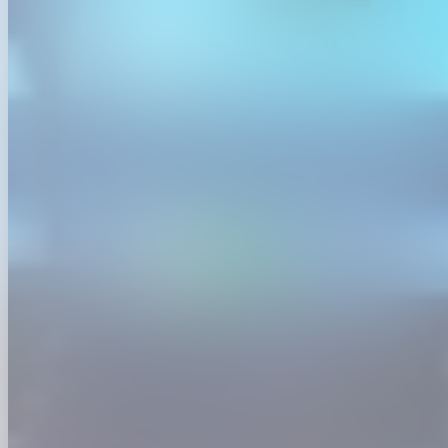
ftifestival.be is een officiële website van de Vlaamse
overheid
uitgegeven door
VLAIO
PRIVACYBELEID
TOEGANKELIJKHEID
COOKIES