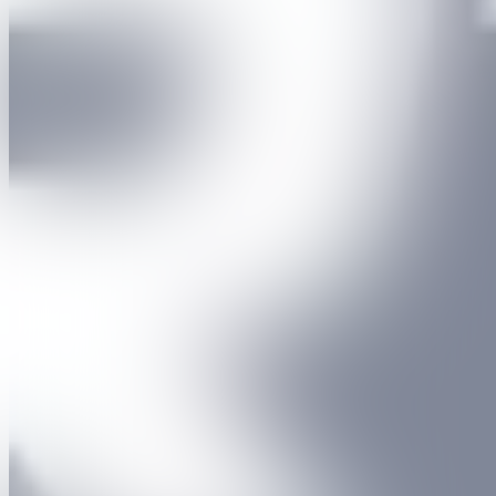
Toen marathonloper Sabastian Sawe in april 2026 onder de
magische 2 uur finishte, vroeg iedereen zich luidop af: hoe snel kan
de mens?
Worden we écht sneller, sterker en slimmer dankzij technologie? En
welke rol speelt artificiële intelligentie in het bepalen van prestaties
en resultaten?
Tijdens Sports NEXT duiken we twee dagen lang diep in de
fascinerende wereld waar sport en innovatie elkaar versterken.
Ontdek welke technologie, kleding, voeding en materialen de mens
nog harder, better, faster en stronger kunnen maken.
Stel je vragen aan experts tijdens boeiende talks. En stroop je
mouwen op om de nieuwe snufjes zelf uit te proberen.
Meer dan 100 standen, meer dan 80 sprekers, 2 dagen. Let’s go!
Kom je naar Sports NEXT, dan geeft jouw ticket ook recht op
een bezoek aan
Flanders NEXT, dé FTI Expo
in de Nekkerhal
diezelfde dag.
Koop nu je tickets
Hoe ziet de toekomst van sport eruit?