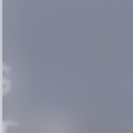
Nieuws over dit evenement
5 augustus 2026
Partnernieuws
Textiel is de stille moeder van AI. Textirama brengt
de kracht van Belgisch textiel naar FTI Festival.
Textirama sluit aan bij FTI Festival als partner en brengt met een
immersieve tentoonstelling het verhaal van Belgische
textielinnovatie naar een breed publiek.
Lees meer