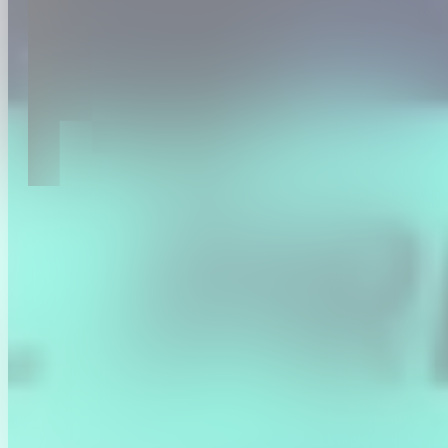
Ons festival volgt niet, maar neemt het voortouw. We positioneren
Vlaanderen als topregio waar ondernemers innoveren en creëren.
Van gedurfde ideeën tot concrete oplossingen.
Programma
Nieuws
Het festival
Partners
Voor scholen