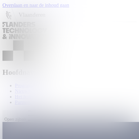
Overslaan en naar de inhoud gaan
Vlaanderen
Hoofdnavigatie
Programma
Nieuws
Het festival
Partners
Open zijbalk