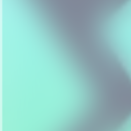
tracking en de toekomst van training. Ontdek hoe innovatie niet
alleen prestaties beïnvloedt, maar ook de manier waarop we sporten
beleven. Welke sporters zijn succesvol als ondernemer? Hoe bepaalt
AI onze trainingsschema's? En wie zijn de toptalenten die ons land
zullen verdedigen op de Olympische Spelen in 2028?
Bovendien ontvangt onze Studio heel wat sport podcasts het hele
weekend lang, zodat jij live vanop de eerste rij de boeiende verhalen
mag meemaken.
In samenwerking met Sporza, Golazo Energy, Flanders Classics &
Sport Vlaanderen.
Op
zaterdag 31 oktober
nemen Sporza sportankers Maarten
Vangramberen, Tess Elst, Bavo Mortier en Astrid De Meure je mee
in de straffe verhalen van sporters, coaches en organisatoren. Van de
Daily Sporza Live Podcast tot een innovatie Sporza XL Live Show
om de dag af te sluiten.
Op
zondag 1 november
neemt Golazo Energy de arena over en
geeft op die manier podium aan atleten en experten die
grensverleggende prestaties verhalen, je inspireren met hun visie en
aanpak en zoveel meer.
Hou deze pagina in de gaten voor verdere updates rond de
programmatie.