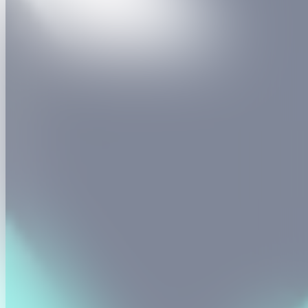
Sports NEXT is geen klassiek event, maar een totaalbeleving. Met
meer dan 100 demo-standen ontdek je de nieuwste innovaties van
Vlaamse bedrijven die de grenzen van sport verleggen. Wat zijn de
sporttrends van de toekomst? Ontdek innovatieve sportmaterialen,
sportkledij en sportvoeding. Test zelf baanbrekende technologieën,
neem deel aan interactieve workshops en ervaar hoe data, AI en
slimme tools atleten en coaches vandaag al ondersteunen.
Test je conditie op de meest innovatieve manier en experimenteer
met de sporten van de toekomst. Laat je begeleiden door experten,
ontmoet je sporthelden en ervaar welke innovaties je morgen sneller,
beter en gezonder laten bewegen. Van eten en slapen, tot trainen en
revalideren. Van de verschillende Vlaamse sportfederaties en
professionele ploegen tot immersieve fanbelevingen en exer-games.
Op Sports NEXT ontdek je alle aspecten van sportbeleving.
Atleten in de arena.
Meer dan 80 sprekers op 4 podia – van topsporters en ex-atleten tot
coaches, ondernemers en experten – delen hun inzichten en
verhalen. Verwacht inspirerende talks over mentale weerbaarheid,
de impact van sportvoeding, blessurepreventie, performance