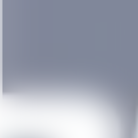
31 oktober 2026, 09:00
-
20:00
1 november 2026, 09:00
-
20:00
Waar
Nekkerhal, Plattebeekstraat 1, 2800 Mechelen
Prijs
Vanaf € 16,00
Details