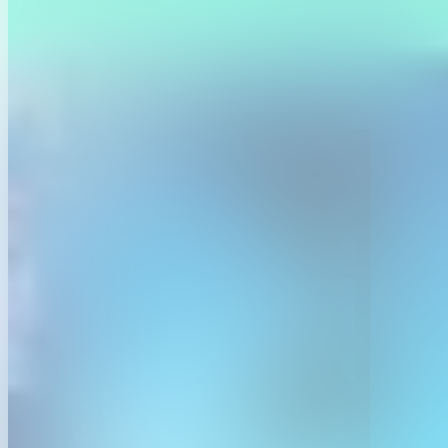
Voor kinderen
Voor bedrijven
FAQ
Over het festival
© 2026
FTI Festivals. Alle rechten voorbehouden.